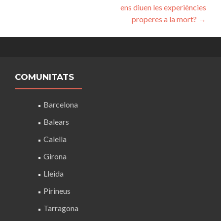
d'entrades
ens diuen les experiències
properes a la mort?
→
COMUNITATS
Barcelona
Balears
Calella
Girona
Lleida
Pirineus
Tarragona