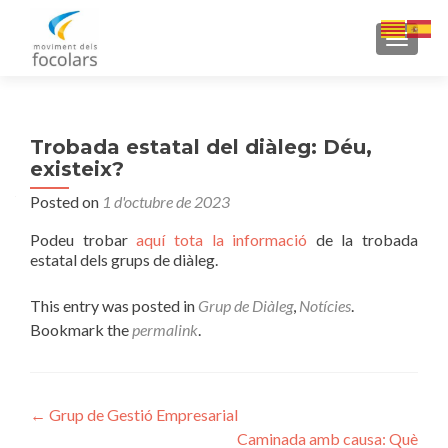
TOGGLE
Trobada estatal del diàleg: Déu,
existeix?
Posted on
1 d'octubre de 2023
Podeu trobar
aquí tota la informació
de la trobada
estatal dels grups de diàleg.
This entry was posted in
Grup de Diàleg
,
Notícies
.
Bookmark the
permalink
.
Navegació
←
Grup de Gestió Empresarial
Caminada amb causa: Què